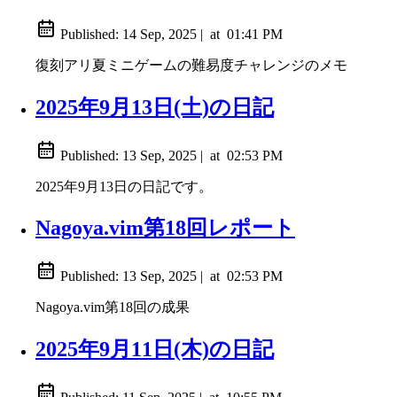
Published:
14 Sep, 2025
|
at
01:41 PM
復刻アリ夏ミニゲームの難易度チャレンジのメモ
2025年9月13日(土)の日記
Published:
13 Sep, 2025
|
at
02:53 PM
2025年9月13日の日記です。
Nagoya.vim第18回レポート
Published:
13 Sep, 2025
|
at
02:53 PM
Nagoya.vim第18回の成果
2025年9月11日(木)の日記