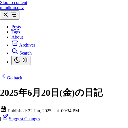
Skip to content
mimikun.dev
Posts
Tags
About
Archives
Search
Go back
2025年6月20日(金)の日記
Published:
22 Jun, 2025
|
at
09:34 PM
|
Suggest Changes