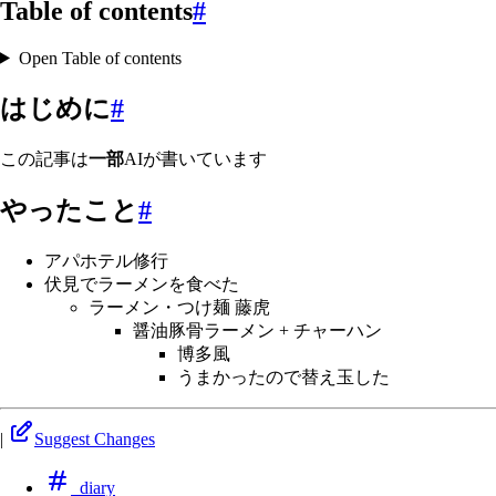
Table of contents
#
Open Table of contents
はじめに
#
この記事は
一部
AIが書いています
やったこと
#
アパホテル修行
伏見でラーメンを食べた
ラーメン・つけ麺 藤虎
醤油豚骨ラーメン + チャーハン
博多風
うまかったので替え玉した
|
Suggest Changes
diary