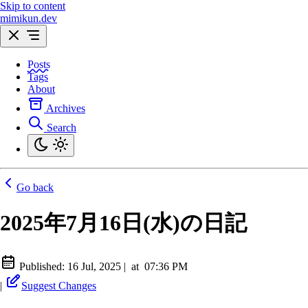
Skip to content
mimikun.dev
Posts
Tags
About
Archives
Search
Go back
2025年7月16日(水)の日記
Published:
16 Jul, 2025
|
at
07:36 PM
|
Suggest Changes