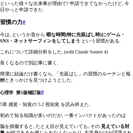
といった様々な出来事が理由で? 申請できてなかったけど, 今
日やっと申請できた.
習慣の力
#
今は, というか昔から
暇な時間(特に先延ばし時)にゲーム・
SNS・ネットサーフィンをしてしまう
という習慣がある.
これについて詳細分析をした. (with Claude Sonnet 4)
長くなるので別記事に書く.
簡潔に結論だけ書くなら, 「先延ばし」の習慣のルーチンと報
酬ときっかけを見つけようとした.
#
心理学 第5版補訂版
5章 感覚・知覚の 5.2 視知覚 を読み終えた.
初めて知る知識が多いのだが, 一番インパクトがあったのは
脳を損傷すると, たとえ目が見えていても, その
見えている対
象
が何であるか感じられなくなったり, 左半身だけが認識され