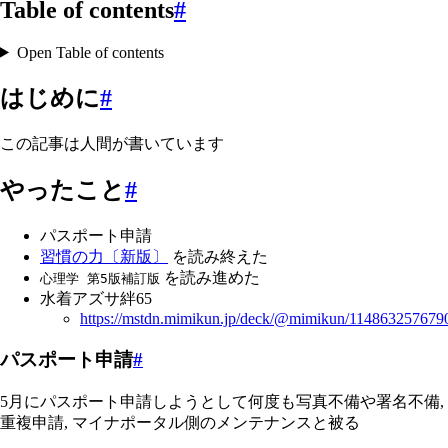
Table of contents
#
Open Table of contents
はじめに
#
この記事は人間が書いています
やったこと
#
パスポート申請
習慣の力〔新版〕
を読み終えた
を読み進めた
心理学 第5版補訂版
水着アズサ絆65
https://mstdn.mimikun.jp/deck/@mimikun/11486325767
パスポート申請
#
5月にパスポート申請しようとして何度も写真不備や署名不備,
重複申請, マイナポータル側のメンテナンスと被る