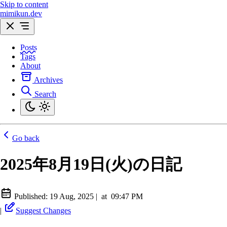
Skip to content
mimikun.dev
Posts
Tags
About
Archives
Search
Go back
2025年8月19日(火)の日記
Published:
19 Aug, 2025
|
at
09:47 PM
|
Suggest Changes