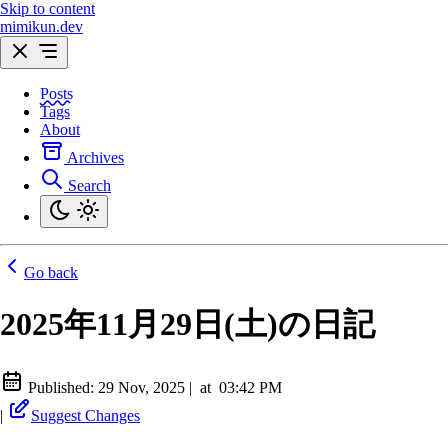
Skip to content
mimikun.dev
Posts
Tags
About
Archives
Search
Go back
2025年11月29日(土)の日記
Published:
29 Nov, 2025
|
at
03:42 PM
|
Suggest Changes