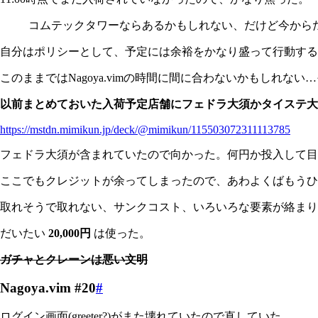
コムテックタワーならあるかもしれない、だけど今から
自分はポリシーとして、予定には余裕をかなり盛って行動する
このままではNagoya.vimの時間に間に合わないかもしれな
以前まとめておいた入荷予定店舗にフェドラ大須かタイステ大
https://mstdn.mimikun.jp/deck/@mimikun/115503072311113785
フェドラ大須が含まれていたので向かった。何円か投入して目
ここでもクレジットが余ってしまったので、あわよくばもうひ
取れそうで取れない、サンクコスト、いろいろな要素が絡まり
だいたい
20,000円
は使った。
ガチャとクレーンは悪い文明
Nagoya.vim #20
#
ログイン画面(greeter?)がまた壊れていたので直していた。