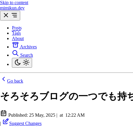
Skip to content
mimikun.dev
Posts
Tags
About
Archives
Search
Go back
そろそろブログの一つでも持
Published:
25 May, 2025
|
at
12:22 AM
|
Suggest Changes