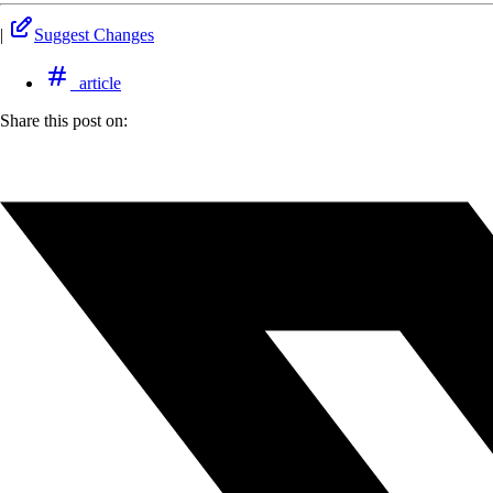
|
Suggest Changes
article
Share this post on: