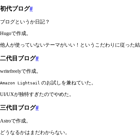
初代ブログ
#
ブログというか日記？
Hugoで作成。
他人が使っていないテーマがいい！というこだわりに従った結
二代目ブログ
#
writefreelyで作成。
のお試しを兼ねていた。
Amazon Lightsail
UI/UXが独特すぎたのでやめた。
三代目ブログ
#
Astroで作成。
どうなるかはまだわからない。